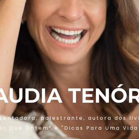
AUDIA TENÓR
sentadora, palestrante, autora dos liv
or Que Ontem” e "Dicas Para Uma Vida