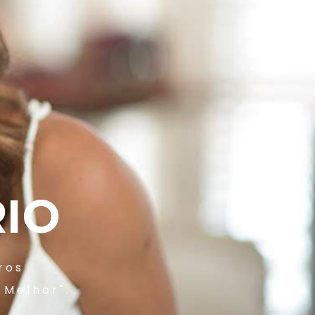
IO
ros
 Melhor".