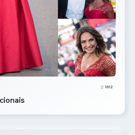
1612
cionais