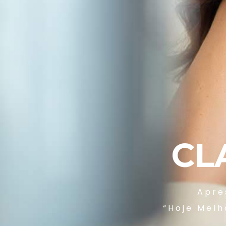
CL
Apre
“Hoje Melh